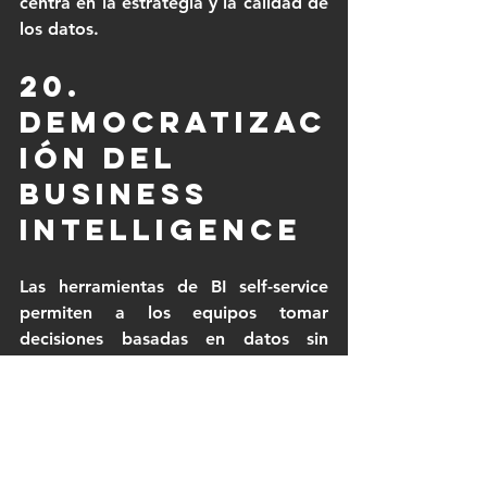
centra en la estrategia y la calidad de 
los datos.
20. 
Democratizac
ión del 
Business 
Intelligence
Las herramientas de BI self-service 
permiten a los equipos tomar 
decisiones basadas en datos sin 
dependencia técnica, aumentando la 
agilidad organizativa.
21. Analítica 
unificada 