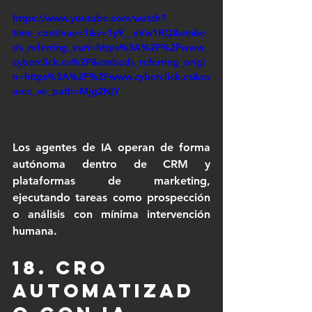
https://www.youtube.com/watch?
time_continue=1&v=1y9__eVw1RQ&embe
ds_referring_euri=https%3A%2F%2Fwww.
cyberclick.es%2F&embeds_referring_origi
n=https%3A%2F%2Fwww.cyberclick.es&so
urce_ve_path=Mjg2NjY
Los agentes de IA operan de forma 
autónoma dentro de CRM y 
plataformas de marketing, 
ejecutando tareas como prospección 
o análisis con mínima intervención 
humana.
18. CRO 
automatizad